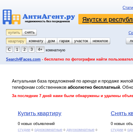
Стати
Якутск и республ
снять
купить
Ср
комнату
койко-место
дом
гараж
участок
нежилое
л
квартиру
С
1
2
3
4+
комнатную
Search4Faces.com
- бесплатно по фотографии найти пользовател
Актуальная база предложений по аренде и продаже жило
телефонам собственников
абсолютно бесплатный
. Обн
За последние 7 дней нами были обнаружены и удалены объявле
Купить квартиру
Снять к
0 новых объявлений
0 новых об
студии
однокомнатные
двухкомнатные
студии
од
0
0
0
0