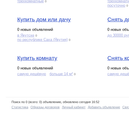
трехкомнатные
трехкомнат
0
посуточно
0
Купить дом или дачу
Снять д
0 новых объявлений
0 новых об
в Якутске
до 30000 ру
0
по республике Саха (Якутия)
0
Купить комнату
Снять к
0 новых объявлений
0 новых об
самую дешёвую
больше 14 м²
самую деш
0
Поиск по 0 (всего: 0) объявлению, обновлено сегодня 16:52
Статистика
Образцы договоров
Личный кабинет
Добавить объявление
Связ