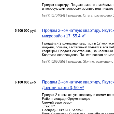
Продам квартиру. Продаю вместе с мебелью и
интересующим вопросам звоните или пишите 
№YKT17040(4) Продавец: Ольга, размещено 
Продам 2-комнатную квартиру, Якутск 
5 900 000
руб.
микрорайон 17, 55.4 м²
Продаётся 2 комнатная квартира в 17 корпусе
лоджия, обшита, застеклена! Имеется вся меб
квартиры! Продаёт собственник, за наличный 
Квартира освобождена! Пишите ватсап по мо
№YKT16988(5) Продавец: Skyline, размещено
Продам 2-комнатную квартиру, Якутск 
6 100 000
руб.
Дзержинского 3, 50 м²
Продаю 2-х комнатную квартиру в самом цент
Район площади Орджоникидзе
Свежий евро ремонт
Этаж 4/4
Площадь 50кв.м + балкон
Чистый ухоженный подъезд, спокойные соседи