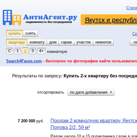
Стати
Якутск и республ
снять
купить
Ср
комнату
койко-место
дом
гараж
участок
нежилое
л
квартиру
С
1
3
4+
2
комнатную
Search4Faces.com
- бесплатно по фотографии найти пользовател
Результаты по запросу:
Купить 2-к квартиру без посредн
отсортировать
по дате добавления
▼
Продам 2-комнатную квартиру, Якутск 
7 200 000
руб.
Попова 2/2, 59 м²
Рядом школа 10 и 15 поликлиника садик в до