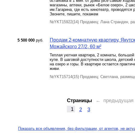
остановка в 1 мин. от дома (все самые ходовы
магазины, аптеки, рынок «Белое озеро», 2 шк
им.Гагарина, где есть кинотеатр, проводятся 
Звоните, пишите, покажем
№YKT15922(14) Продавец: Лана Странден, ра
Продам 2-комнатную квартиру, Якутск 
5 500 000
руб.
Можайского 27/2, 60 м²
Теплая уютная квартира, 2 комнаты, большой
купе. В шаговой доступности школа, детский 
на озеро и горы. В квартире остается практич
живи.
№YKT15714(15) Продавец: Светлана, размеще
Страницы
← предыдущая
1
2
3
Показать все объявления, без фильтрации, от агентов, не акт