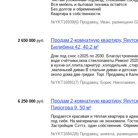
Вся мебель и бытовая техника остаётся
Без долгов и обременений
Квартира в собственности.
№YKT16939(6) Продавец: Иван, размещено 02
Продам 2-комнатную квартиру, Якутск 
2 650 000
руб.
Билибина 42, 40.2 м²
Дом под снос с2025 по 2030. Благоустроенна
воде счётчики,окна стеклопакеты.Ремонт 2020
в кухне-эл.плита,гарнитур ,холодильник ,сти
,маленький диван.В спальни диван и детская
около дома две грядки. Торг. Продавец в Кал
№YKT16891(7) Продавец: Борис Николаевич,
Продам 2-комнатную квартиру, Якутск 
6 250 000
руб.
Пирогова 9, 50 м²
Продается красивая и тёплая квартира в иде
под себя. На материалах не экономили. Гости
Застройщик Сэттэ, один собственник. Обремен
№YKT16842(8) Продавец: анжела, размещено