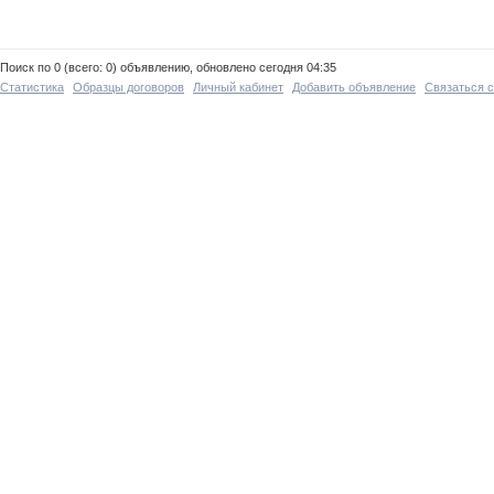
Поиск по 0 (всего: 0) объявлению, обновлено сегодня 04:35
Статистика
Образцы договоров
Личный кабинет
Добавить объявление
Связаться 