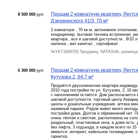
Продам 2-комнатную квартиру, Якутск 
8 500 000
руб.
Дзержинского 41/3, 70 м²
2 комнатную , 70 кв.м, автономное отопление
кондиционер, бытовая техника встроенная, ре
квартира , все в шаговой доступности , 8/10 
наличка , мат капитал , сертификат .
№YKT16697(9) Продавец: NATASHA, размещен
Продам 2-комнатную квартиру, Якутск 
6 300 000
руб.
Кутузова 2, 64.7 м²
Продаётся двухкомнатная квартира индивидуа
2010 года постройки по ул. Кутузова, 2, 16 к
с наполнением остаётся. Дом располагается 
шаговой доступности: торговый центр Аквари
школы и дошкольные учреждения, аптека мин
наземный паркинг. Рядом живет много молоды
постройки дома. Долгов и обременений нет. П
очень тёплая и светлая, расположена на сол
раздельный, пластиковые окна, в доме есть: 
без лифта, 3 подъезда, в каждом всего по 15
имеются: интернет, кабельное телевидение, 
гарнитур.