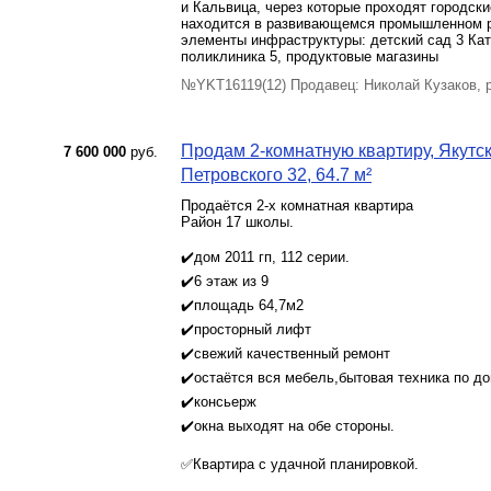
и Кальвица, через которые проходят городские
находится в развивающемся промышленном р
элементы инфраструктуры: детский сад 3 Кат
поликлиника 5, продуктовые магазины
№YKT16119(12) Продавец: Николай Кузаков, 
Продам 2-комнатную квартиру, Якутск 
7 600 000
руб.
Петровского 32, 64.7 м²
Продаётся 2-х комнатная квартира
Район 17 школы.
⠀
✔️дом 2011 гп, 112 серии.
✔️6 этаж из 9
✔️площадь 64,7м2
✔️просторный лифт
✔️свежий качественный ремонт
✔️остаётся вся мебель,бытовая техника по д
✔️консьерж
✔️окна выходят на обе стороны.
⠀
✅Квартира с удачной планировкой.
⠀