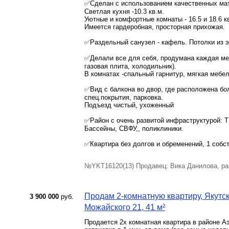
✅Сделан с использованием качественных ма
Светлая кухня -10.3 кв.м.
Уютные и комфортные комнаты - 16.5 и 18.6 к
Имеется гардеробная, просторная прихожая.
⠀
✅Раздельный санузел - кафель. Потолки из эк
⠀
✅Делали все для себя, продумана каждая ме
газовая плита, холодильник).
В комнатах -спальный гарнитур, мягкая мебел
⠀
✅Вид с балкона во двор, где расположена б
спец.покрытия, парковка.
Подъезд чистый, ухоженный
⠀
✅Район с очень развитой инфраструктурой: Т
Бассейны, СВФУ,, поликлиники.
⠀
✅Квартира без долгов и обременений, 1 собс
⠀
№YKT16120(13) Продавец: Вика Данилова, ра
Продам 2-комнатную квартиру, Якутск 
3 900 000
руб.
Можайского 21, 41 м²
Продается 2х комнатная квартира в районе А