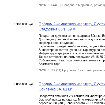
№YKT16644(10) Продавец: Марианна, размещ
Продам 2-комнатную квартиру, Якутск 
6 300 000
руб.
Стадухина 86/1, 59 м²
Продаётся двухкомнатная квартира 59кв.м. Бе
Дом индивидуальной планировки, в доме всег
квартиры своя кладовая.
Евроремонт, раздельный санузел, гардеробн
В квартире остаётся кухонный гарнитур со вс
Инфраструктура развита: круглосуточные маг
Так же остановки на пять автобусов #5,15,35,2
Собственник. Квартира полностью готова к пр
Возможен торг.
№YKT16338(11) Продавец: Светлана, размеще
Продам 2-комнатную квартиру, Якутск 
6 050 000
руб.
Осипенко 5А, 61 м²
Продается отличная 2-х комнатная квартира 
Быстрый выход на сделку. Многоквартирный ж
пересечении улиц Леваневского и П. Осипенк