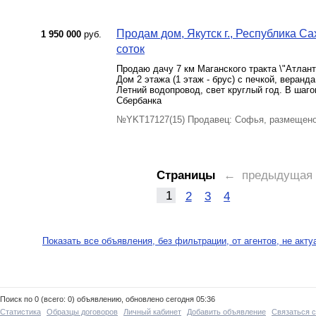
Продам дом, Якутск г., Республика Сах
1 950 000
руб.
соток
Продаю дачу 7 км Маганского тракта \"Атлант\
Дом 2 этажа (1 этаж - брус) с печкой, веранда
Летний водопровод, свет круглый год. В шаго
Сбербанка
№YKT17127(15) Продавец: Софья, размещено
Страницы
← предыдущая
1
2
3
4
Показать все объявления, без фильтрации, от агентов, не акт
Поиск по 0 (всего: 0) объявлению, обновлено сегодня 05:36
Статистика
Образцы договоров
Личный кабинет
Добавить объявление
Связаться 