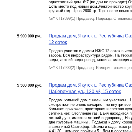
одноэтажный дом. 6*7 (по дви не проходит) О
Есть место под новый домЭлектричество круг
круглый год. Цена 2600 тр. Торг после осмотр
№YKT17899(1) Продавец: Надежда Степанова
Продам дом, Якутск г., Республика Сах
5 900 000
руб.
12 соток
Продаю участок с домом ИЖС 12 соток в черте
забора. Вся инфраструктура рядом. На терри
воды, летний водопровод, малина, смородина
№YKT17900(2) Продавец: Валерия, размещен
Продам дом, Якутск г., Республика С
5 500 000
руб.
Набережная ул., 120 м², 15 соток
Продам большой дом с большим участком . 12
смотреться не очень шикарно , но внутри всё
большая прихожая, просторная и светлая кухн
септика нет. Отопление газ, Баня находится п
летний душ, имеется летний водопровод. На 
две грузовые машины . Подъезд к дому хороши
знаменитый Светофор. Школы и сады тоже ряд
4,41,20 , немного пройти и 5 . Дом в собств