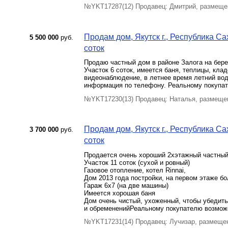
№YKT17287(12) Продавец: Дмитрий, размеще
Продам дом, Якутск г., Республика Сах
5 500 000
руб.
соток
Продаю частный дом в районе Залога на бере
Участок 6 соток, имеется баня, теплицы, клад
видеонаблюдение, в летнее время летний вод
информация по телефону. Реальному покупате
№YKT17230(13) Продавец: Наталья, размеще
Продам дом, Якутск г., Республика Сах
3 700 000
руб.
соток
Продается очень хороший 2хэтажный частный 
Участок 11 соток (сухой и ровный)
Газовое отопление, котел Rinnai,
Дом 2013 года постройки, на первом этаже бо
Гараж 6х7 (на две машины)
Имеется хорошая баня
Дом очень чистый, ухоженный, чтобы убедить
и обремененийРеальному покупателю возможен
№YKT17231(14) Продавец: Лучизар, размещен