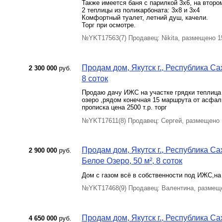
Также имеется баня с парилкой 3х6, на второ
2 теплицы из поликарбоната: 3х8 и 3х4
Комфортный туалет, летний душ, качели.
Торг при осмотре.
№YKT17563(7) Продавец: Nikita, размещено 1
Продам дом, Якутск г., Республика Сах
2 300 000
руб.
8 соток
Продаю дачу ИЖС на участке грядки теплица
озеро ,рядом конечная 15 маршрута от асфаль
прописка цена 2500 т.р. торг
№YKT17611(8) Продавец: Сергей, размещено 
Продам дом, Якутск г., Республика С
2 900 000
руб.
Белое Озеро, 50 м², 8 соток
Дом с газом всё в собственности под ИЖС,на
№YKT17468(9) Продавец: Валентина, размещ
Продам дом, Якутск г., Республика Сах
4 650 000
руб.