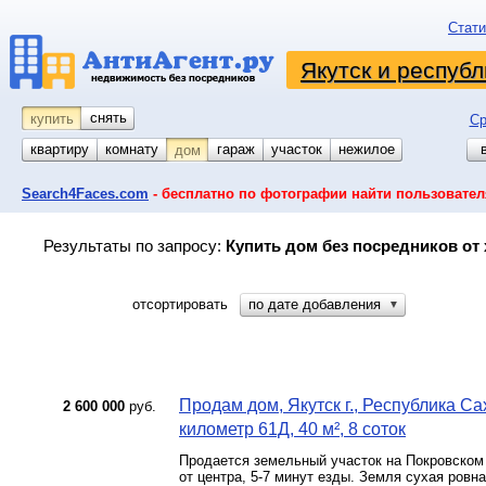
Стати
Якутск и республ
снять
купить
Ср
квартиру
комнату
койко-место
гараж
участок
нежилое
дом
Search4Faces.com
- бесплатно по фотографии найти пользовател
Результаты по запросу:
Купить дом без посредников от 
отсортировать
по дате добавления
▼
Продам дом, Якутск г., Республика Са
2 600 000
руб.
километр 61Д, 40 м², 8 соток
Продается земельный участок на Покровском (
от центра, 5-7 минут езды. Земля сухая ров