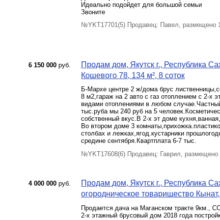
Идеально подойдет для большой семьи
Звоните
№YKT17701(5) Продавец: Павел, размещено 
Продам дом, Якутск г., Республика С
6 150 000
руб.
Кошевого 78, 134 м², 8 соток
Б-Мархе центре 2 ж/дома брус лиственницы,со
8 м2,гараж на 2 авто с газ отоплением с 2-х 
видами отоплениями в любом случае.Частный
тыс.руба мы 240 руб на 5 человек.Косметичес
собственный вкус.В 2-х эт доме кухня,ванная
Во втором доме 3 комнаты,прихожка.пластико
столбах и лежках,ягод.кустарники прошлогод
средине сентября.Квартплата 6-7 тыс.
№YKT17608(6) Продавец: Гаврил, размещено 
Продам дом, Якутск г., Республика Сах
4 000 000
руб.
огородническое товарищество Кынат, 6
Продается дача на Маганском тракте 9км., СО
2-х этажный брусовый дом 2018 года постройк