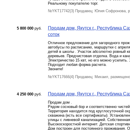
Реальному покупателю торг.
№YKT17742(3) Продавец: Юлия Софронова, р
Продам дом, Якутск г., Республика Сах
5 800 000
руб.
соток
Отличное предложение для загородного прож
автобусы по расписанию, маршрутки с апреля
детей в школы . Участок абсолютно ровный к
деревьев. Предчистовая отделка. Вода и кан
Электричество 15 квт, но его можно усилить.
Подходит любая форма расчета.
Звоните!
№YKT17666(4) Продавец: Михаил, размещено
Продам дом, Якутск г., Республика Сах
4 250 000
руб.
Продам дом .
Рядом сосновый бор и соответственно чистей
Территория находится под круглосуточной ох
скважина (есть все сертификаты). Установле
улицы с ливневой канализацией. Собственна
Высокоскоростной интернет. Детская спортив
Дом построен для постоянного проживания. 