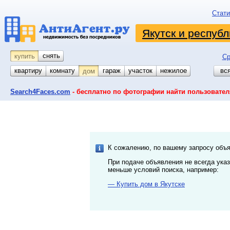
Стати
Якутск и республ
снять
купить
Ср
квартиру
комнату
койко-место
гараж
участок
нежилое
вс
дом
Search4Faces.com
- бесплатно по фотографии найти пользовател
К сожалению, по вашему запросу объя
При подаче объявления не всегда ука
меньше условий поиска, например:
— Купить дом в Якутске